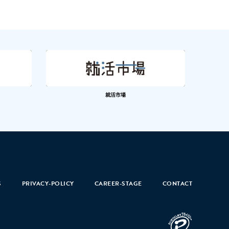
就活市場
S
PRIVACY-POLICY
CAREER-STAGE
CONTACT